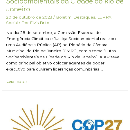
Socioambientais da Cidade do Rio de
Janeiro
20 de outubro de 2023
/
Boletim
,
Destaques
,
LUPPA
Social
/ Por
Elvis Brito
No dia 28 de setembro, a Comissão Especial de
Emergência Climática e Justiça Socioambiental realizou
uma Audiência Pública (AP) no Plenário da Câmara
Municipal do Rio de Janeiro (CMRJ), com o tema “Lutas
Socioambientais da Cidade do Rio de Janeiro”. A AP teve
como principal objetivo colocar agentes de poder
executivo para ouvirem lideranças comunitárias …
Leia mais »
Transição
Energética
Justa:
LUPPA
Rio
na