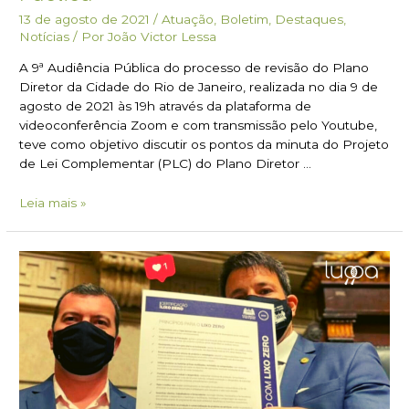
13 de agosto de 2021
/
Atuação
,
Boletim
,
Destaques
,
Notícias
/ Por
João Victor Lessa
A 9ª Audiência Pública do processo de revisão do Plano
Diretor da Cidade do Rio de Janeiro, realizada no dia 9 de
agosto de 2021 às 19h através da plataforma de
videoconferência Zoom e com transmissão pelo Youtube,
teve como objetivo discutir os pontos da minuta do Projeto
de Lei Complementar (PLC) do Plano Diretor …
Leia mais »
Câmara
do
Rio
assina
Compromisso
Lixo
Zero