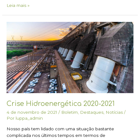
Leia mais »
Crise
Hidroenergética
2020-
2021
Crise Hidroenergética 2020-2021
4 de novembro de 2021
/
Boletim
,
Destaques
,
Notícias
/
Por
luppa_admin
Nosso país tem lidado com uma situação bastante
complicada nos últimos tempos em termos de