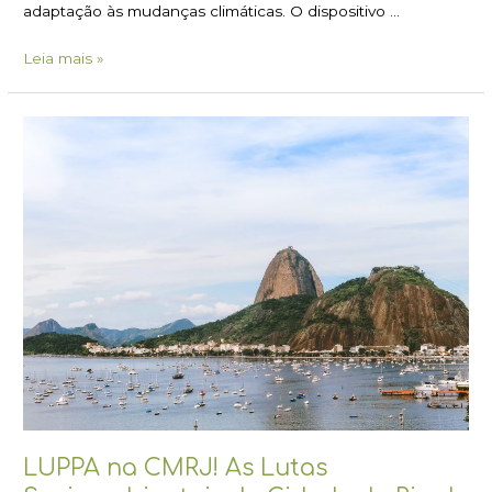
adaptação às mudanças climáticas. O dispositivo …
Leia mais »
LUPPA
na
CMRJ!
As
Lutas
Socioambientais
da
Cidade
do
Rio
de
Janeiro
LUPPA na CMRJ! As Lutas