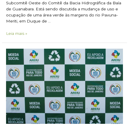
Subcomitê Oeste do Comitê da Bacia Hidrográfica da Baía
de Guanabara. Está sendo discutida a mudança de uso e
ocupação de uma área verde às margens do rio Pavuna-
Meriti, em Duque de …
Leia mais »
Inauguração
da
Central
de
Logística
de
Eletroeletrônicos
do
Rio
de
Janeiro