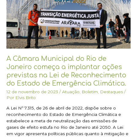
de
Janeiro
começa
a
implantar
ações
previstas
na
Lei
A Câmara Municipal do Rio de
de
Reconhecimento
Janeiro começa a implantar ações
do
previstas na Lei de Reconhecimento
Estado
do Estado de Emergência Climática.
de
Emergência
12 de novembro de 2023
/
Atuação
,
Boletim
,
Destaques
/
Climática.
Por
Elvis Brito
A Lei Nº 7.315, de 26 de abril de 2022, dispõe sobre o
reconhecimento do Estado de Emergência Climática e
estabelece a meta de neutralização das emissões de
gases de efeito estufa no Rio de Janeiro até 2050. A Lei
em vigor apresenta políticas públicas quanto à mitigação e