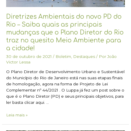
que
o
Diretrizes Ambientais do novo PD do
Plano
Rio – Saiba quais as principais
Diretor
do
mudanças que o Plano Diretor do Rio
Rio
traz no quesito Meio Ambiente para
traz
a cidade!
no
quesito
30 de outubro de 2021
/
Boletim
,
Destaques
/ Por
João
Meio
Victor Lessa
Ambiente
O Plano Diretor de Desenvolvimento Urbano e Sustentável
para
do Município do Rio de Janeiro está nas suas etapas finais
a
de homologação, agora na forma de Projeto de Lei
cidade!
Complementar nº 44/2021 . O Luppa já fez um post sobre o
que é o Plano Diretor (PD) e seus principais objetivos, para
ler basta clicar aqui. …
Leia mais »