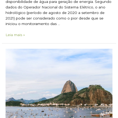
disponibilidade de água para geração de energia. Segundo
dados do Operador Nacional do Sistema Elétrico, o ano
hidrológico (período de agosto de 2020 a setembro de
2021) pode ser considerado como o pior desde que se
iniciou o monitoramento das …
Leia mais »
Diretrizes
Ambientais
do
novo
PD
do
Rio
–
Saiba
quais
as
principais
mudanças