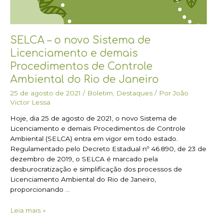
Sistema
de
Licenciamento
e
SELCA – o novo Sistema de
demais
Licenciamento e demais
Procedimentos
Procedimentos de Controle
de
Ambiental do Rio de Janeiro
Controle
Ambiental
25 de agosto de 2021
/
Boletim
,
Destaques
/ Por
João
do
Victor Lessa
Rio
Hoje, dia 25 de agosto de 2021, o novo Sistema de
de
Licenciamento e demais Procedimentos de Controle
Janeiro
Ambiental (SELCA) entra em vigor em todo estado.
Regulamentado pelo Decreto Estadual nº 46.890, de 23 de
dezembro de 2019, o SELCA é marcado pela
desburocratização e simplificação dos processos de
Licenciamento Ambiental do Rio de Janeiro,
proporcionando …
Leia mais »