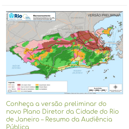
Conheça
a
versão
preliminar
do
novo
Plano
Diretor
da
Cidade
do
Rio
de
Janeiro
–
Conheça a versão preliminar do
Resumo
novo Plano Diretor da Cidade do Rio
da
Audiência
de Janeiro – Resumo da Audiência
Pública
Pública