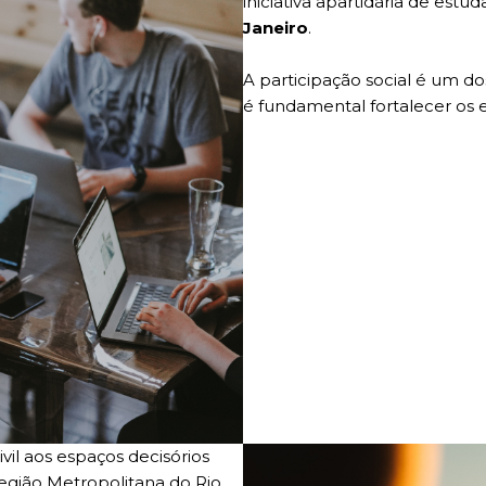
iniciativa apartidária de estu
Janeiro
.
A participação social é um dos
é fundamental fortalecer os 
vil aos espaços decisórios
Região Metropolitana do Rio