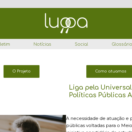
letim
Notícias
Social
Glossári
O Projeto
Como atuamos
Liga pela Universa
Políticas Públicas 
A necessidade de atuação e pa
públicas voltadas para o Mei