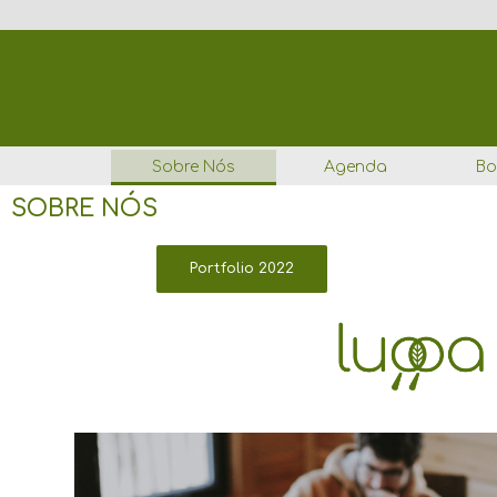
Ir
para
o
conteúdo
Sobre Nós
Agenda
Bo
SOBRE NÓS
Portfolio 2022