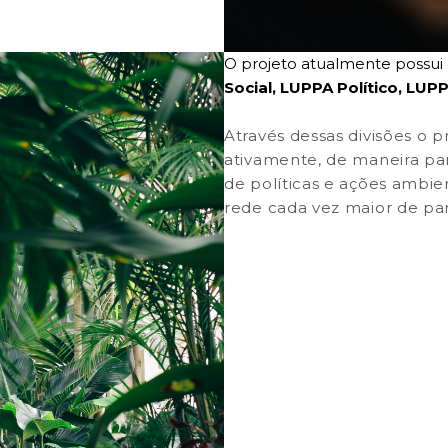
O projeto atualmente possui
Social, LUPPA Político, L
Através dessas divisões o 
ativamente, de maneira par
de políticas e ações ambi
rede cada vez maior de par