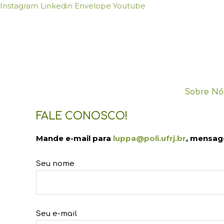
Ir
Instagram
Linkedin
Envelope
Youtube
para
o
conteúdo
Sobre Nó
FALE CONOSCO!
Mande e-mail para
luppa@poli.ufrj.br
, mensag
Seu nome
Seu e-mail