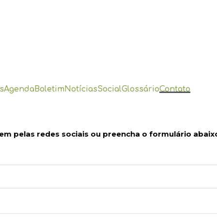
s
Agenda
Boletim
Notícias
Social
Glossário
Contato
em pelas redes sociais ou preencha o formulário abaix