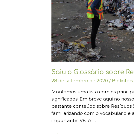
Saiu o Glossário sobre Re
28 de setembro de 2020
/
Bibliotec
Montamos uma lista com os principa
significados! Em breve aqui no noss
bastante conteúdo sobre Resíduos S
familiarizando com o vocabulário e
importante! VEJA …