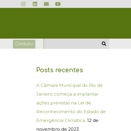
I
L
E
Y
n
i
n
o
s
n
v
u
t
k
e
t
a
e
l
u
g
d
o
b
r
i
p
e
a
n
e
m
o
Contato
Posts recentes
A Câmara Municipal do Rio de
Janeiro começa a implantar
ações previstas na Lei de
Reconhecimento do Estado de
Emergência Climática.
12 de
novembro de 2023