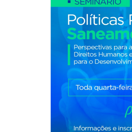
de
Saneamento
Básico
–
Dia
3:
Parcerias
Público-
Privadas