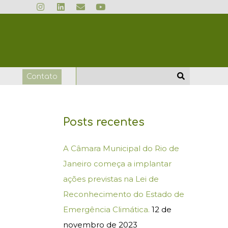
I
L
E
Y
n
i
n
o
s
n
v
u
t
k
e
t
a
e
l
u
g
d
o
b
r
i
p
e
a
n
e
m
o
Contato
Posts recentes
A Câmara Municipal do Rio de
Janeiro começa a implantar
ações previstas na Lei de
Reconhecimento do Estado de
Emergência Climática.
12 de
novembro de 2023