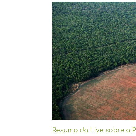
Resumo
da
Live
sobre
a
PL
3.729/04
(Licenciamento
Ambiental)
Resumo da Live sobre a P