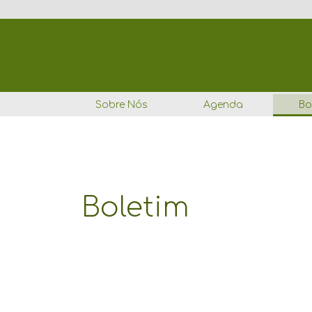
Ir
Navegação
para
por
o
posts
conteúdo
Sobre Nós
Agenda
Bo
Boletim