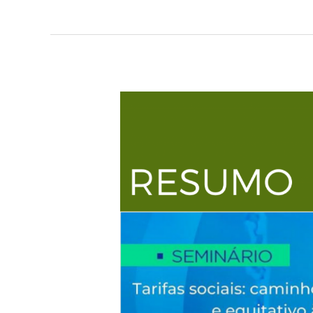
Boletim
#02:
Seminário
Políticas
Públicas
de
Saneamento
Básico
–
Dia
2:
Tarifas
Sociais