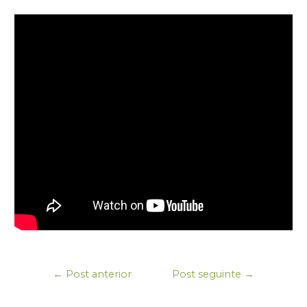
←
Post anterior
Post seguinte
→