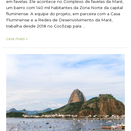
em favelas. Ele acontece no Complexo de favelas da Maré,
um bairro com 140 mil habitantes da Zona Norte da capital
fluminense. A equipe do projeto, em parceira com a Casa
Fluminense e a Redes de Desenvolvimento da Maré,
trabalha desde 2018 no Cocôzap para …
Leia mais »
Diretrizes
Ambientais
do
novo
PD
do
Rio
–
Saiba
quais
as
principais
mudanças