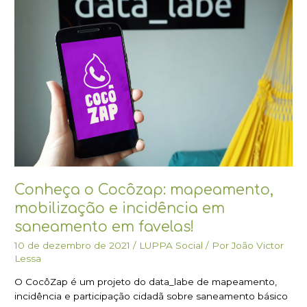
mapeamento,
mobilização
e
incidência
em
saneamento
em
favelas!
Conheça o Cocôzap: mapeamento,
mobilização e incidência em
saneamento em favelas!
10 de dezembro de 2021
/
LUPPA Social
/ Por
João Victor
Lessa
O CocôZap é um projeto do data_labe de mapeamento,
incidência e participação cidadã sobre saneamento básico