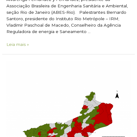
Associação Brasileira de Engenharia Sanitária e Ambiental,
metropolitana
seção Rio de Janeiro (ABES-Rio). Palestrantes Bernardo
do
Santoro, presidente do Instituto Rio Metrópole – IRM;
Rio
Vladimir Paschoal de Macedo, Conselheiro da Agência
de
Reguladora de energia e Saneamento …
Janeiro
Leia mais »
PMSB
–
Plano
Municipal
de
Saneamento
Básico