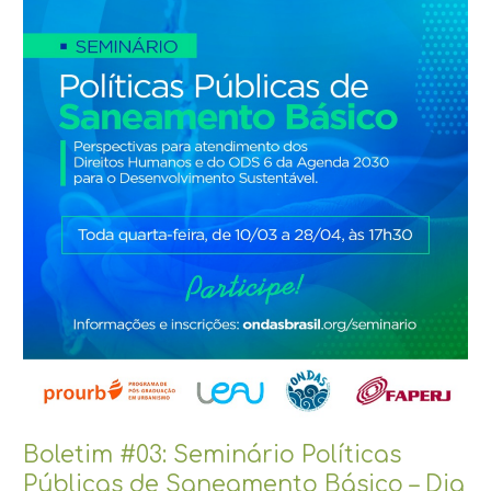
#03:
Seminário
Políticas
Públicas
de
Saneamento
Básico
–
Dia
3:
Parcerias
Público-
Privadas
Boletim #03: Seminário Políticas
Públicas de Saneamento Básico – Dia