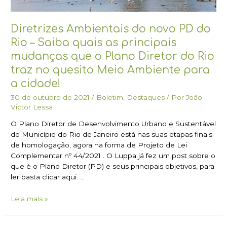
que
o
Diretrizes Ambientais do novo PD do
Plano
Rio – Saiba quais as principais
Diretor
do
mudanças que o Plano Diretor do Rio
Rio
traz no quesito Meio Ambiente para
traz
a cidade!
no
quesito
30 de outubro de 2021
/
Boletim
,
Destaques
/ Por
João
Meio
Victor Lessa
Ambiente
O Plano Diretor de Desenvolvimento Urbano e Sustentável
para
do Município do Rio de Janeiro está nas suas etapas finais
a
de homologação, agora na forma de Projeto de Lei
cidade!
Complementar nº 44/2021 . O Luppa já fez um post sobre o
que é o Plano Diretor (PD) e seus principais objetivos, para
ler basta clicar aqui. …
Leia mais »