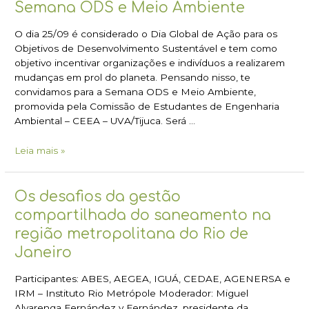
Semana
Semana ODS e Meio Ambiente
ODS
e
O dia 25/09 é considerado o Dia Global de Ação para os
Meio
Objetivos de Desenvolvimento Sustentável e tem como
Ambiente
objetivo incentivar organizações e indivíduos a realizarem
mudanças em prol do planeta. Pensando nisso, te
convidamos para a Semana ODS e Meio Ambiente,
promovida pela Comissão de Estudantes de Engenharia
Ambiental – CEEA – UVA/Tijuca. Será …
Leia mais »
Os
Os desafios da gestão
desafios
compartilhada do saneamento na
da
região metropolitana do Rio de
gestão
Janeiro
compartilhada
do
Participantes: ABES, AEGEA, IGUÁ, CEDAE, AGENERSA e
saneamento
IRM – Instituto Rio Metrópole Moderador: Miguel
na
Alvarenga Fernández y Fernández, presidente da
região