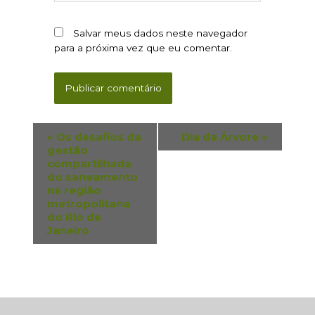
Salvar meus dados neste navegador
para a próxima vez que eu comentar.
«
Os desafios da
Dia da Árvore
»
gestão
compartilhada
do saneamento
na região
metropolitana
do Rio de
Janeiro