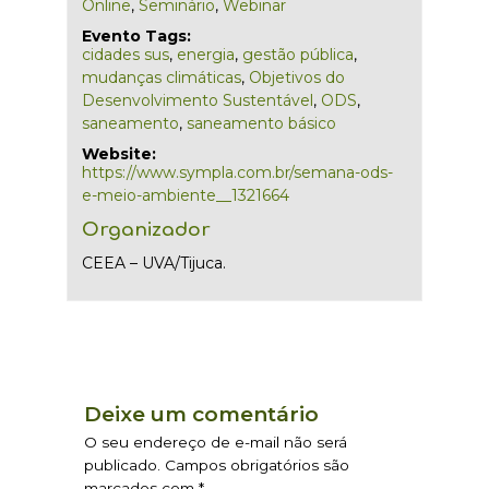
Online
,
Seminário
,
Webinar
Evento Tags:
cidades sus
,
energia
,
gestão pública
,
mudanças climáticas
,
Objetivos do
Desenvolvimento Sustentável
,
ODS
,
saneamento
,
saneamento básico
Website:
https://www.sympla.com.br/semana-ods-
e-meio-ambiente__1321664
Organizador
CEEA – UVA/Tijuca.
Deixe um comentário
O seu endereço de e-mail não será
publicado.
Campos obrigatórios são
marcados com
*