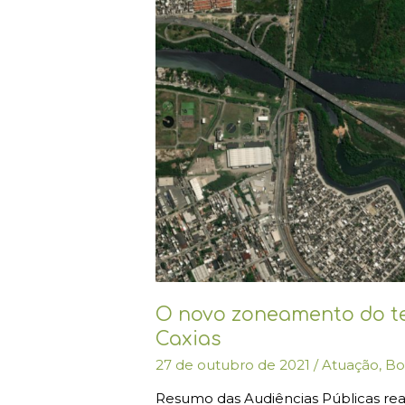
da
Marinha
em
Duque
de
Caxias
O novo zoneamento do t
Caxias
27 de outubro de 2021
/
Atuação
,
Bo
Resumo das Audiências Públicas reali