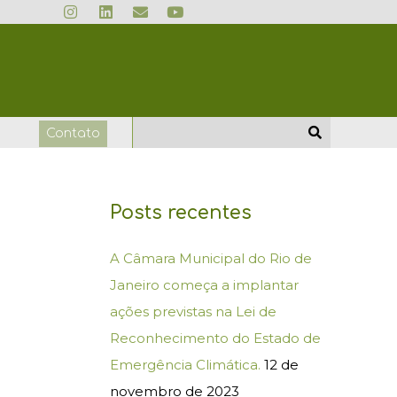
I
L
E
Y
n
i
n
o
s
n
v
u
t
k
e
t
a
e
l
u
g
d
o
b
r
i
p
e
a
n
e
m
o
Contato
Posts recentes
A Câmara Municipal do Rio de
Janeiro começa a implantar
ações previstas na Lei de
Reconhecimento do Estado de
Emergência Climática.
12 de
novembro de 2023