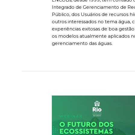
Integrado de Gerenciamento de Recu
Público, dos Usuários de recursos h
outros interessados no tema água, 
experiências exitosas de boa gestã
os modelos atualmente aplicados nos
gerenciamento das águas.
Webinar:
O
futuro
dos
Ecossistemas
Marinhos