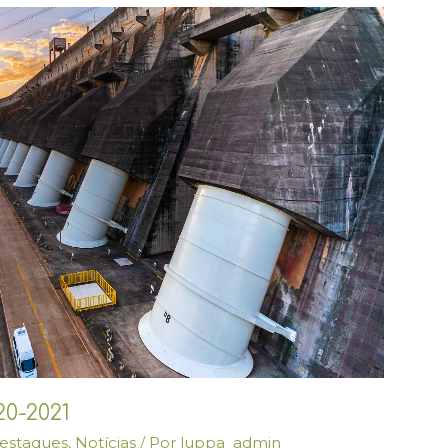
20-2021
estaques
,
Notícias
/ Por
luppa_admin