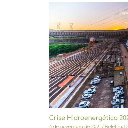
Crise
Hidroenergética
2020-
2021
Crise Hidroenergética 20
4 de novembro de 2021
/
Boletim
,
D