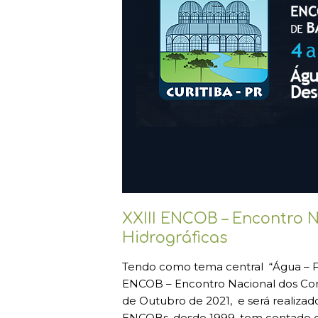
XXIII ENCOB – Encontro N
Hidrográficas
Tendo como tema central “Água – Fa
ENCOB – Encontro Nacional dos Comi
de Outubro de 2021, e será realizado
ENCOBs, desde 1999, tem contado c