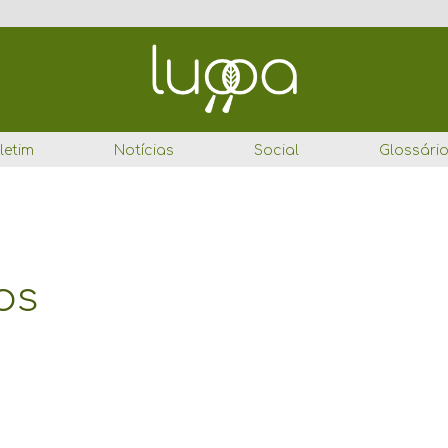
letim
Notícias
Social
Glossári
os