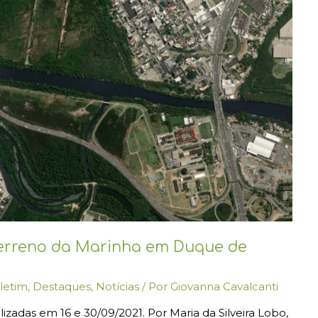
erreno da Marinha em Duque de
letim
,
Destaques
,
Notícias
/ Por
Giovanna Cavalcanti
zadas em 16 e 30/09/2021. Por Maria da Silveira Lobo,