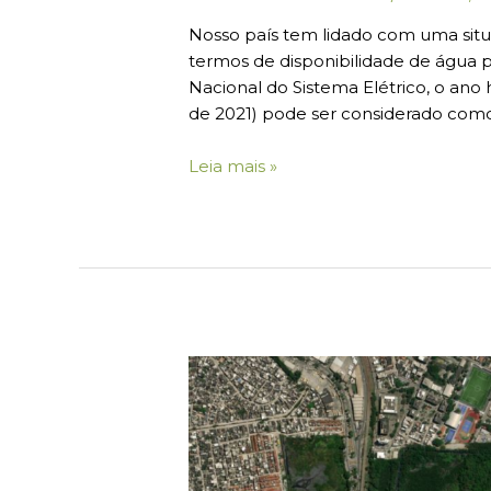
Nosso país tem lidado com uma sit
termos de disponibilidade de água 
Nacional do Sistema Elétrico, o ano
de 2021) pode ser considerado como
Leia mais »
O
novo
zoneamento
do
terreno