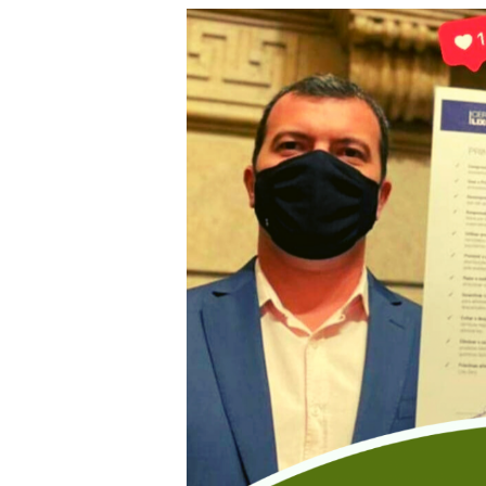
Câmara
do
Rio
assina
Compromisso
Lixo
Zero