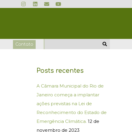
I
L
E
Y
n
i
n
o
s
n
v
u
t
k
e
t
a
e
l
u
g
d
o
b
r
i
p
e
a
n
e
m
o
Contato
Posts recentes
A Câmara Municipal do Rio de
Janeiro começa a implantar
ações previstas na Lei de
Reconhecimento do Estado de
Emergência Climática.
12 de
novembro de 2023