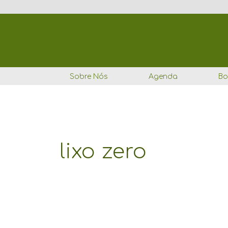
Ir
para
o
conteúdo
Sobre Nós
Agenda
Bo
lixo zero