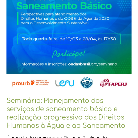
saneamento
básico
e
realização
progressiva
dos
Direitos
Humanos
à
Água
e
ao
Saneamento
Seminário: Planejamento dos
serviços de saneamento básico e
realização progressiva dos Direitos
Humanos à Água e ao Saneamento
Último dia do seminário de Políticas Públicas de