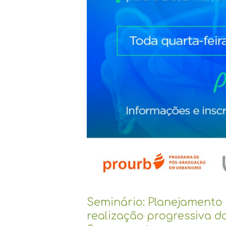
Água
e
ao
Saneamento
Seminário: Planejamento
realização progressiva d