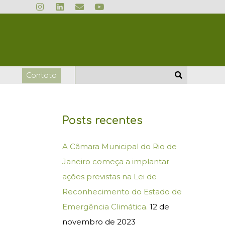
I
L
E
Y
n
i
n
o
s
n
v
u
t
k
e
t
a
e
l
u
g
d
o
b
r
i
p
e
a
n
e
m
o
Contato
Posts recentes
A Câmara Municipal do Rio de
Janeiro começa a implantar
ações previstas na Lei de
Reconhecimento do Estado de
Emergência Climática.
12 de
novembro de 2023