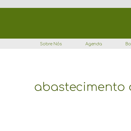
Ir
para
o
conteúdo
Sobre Nós
Agenda
Bo
abastecimento 