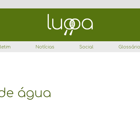
letim
Notícias
Social
Glossári
de água