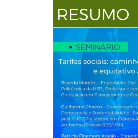
Públicas
de
Saneamento
Básico
–
Dia
2:
Tarifas
Sociais